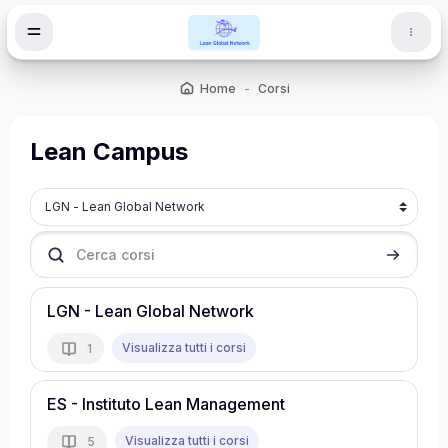
Vai al contenuto principale
Home
Corsi
Lean Campus
Categorie di corso
Cerca corsi
Cerca cor
LGN - Lean Global Network
Visualizza tutti i corsi
1
ES - Instituto Lean Management
Visualizza tutti i corsi
5