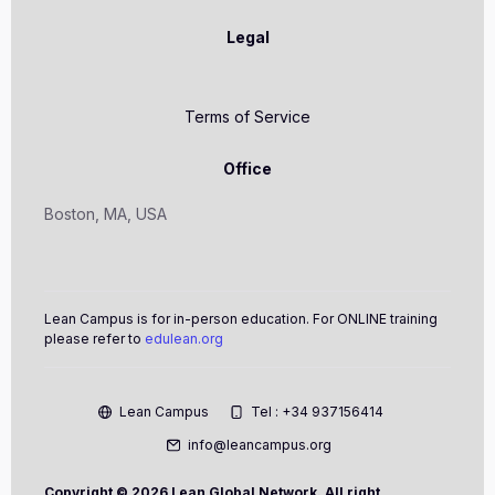
Legal
Terms of Service
Office
Boston, MA, USA
Lean Campus is for in-person education. For ONLINE training
please refer to
edulean.org
Lean Campus
Tel : +34 937156414
info@leancampus.org
Copyright ©
2026 Lean Global Network. All right