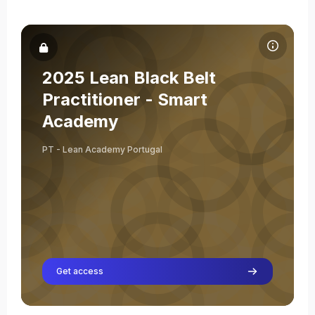
Cursusafbeelding 2025 Lean Black Belt Practitioner - Smart A
Cursusnaam
Cursusafbeelding
2025 Lean Black Belt
Severino Abad
Practitioner - Smart
Leraar
Academy
Oriol Cuatrecasas
Leraar
PT - Lean Academy Portugal
Bruno Inácio
Leraar
Get access