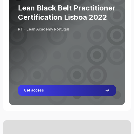
Cursusnaam
Cursusafbeelding
Lean Black Belt Practitioner
Severino Abad
Certification Lisboa 2022
Leraar
PT - Lean Academy Portugal
Luis Angeja
Leraar
Jose Correia
Leraar
Oriol Cuatrecasas
Leraar
Bruno Inácio
Leraar
Get access