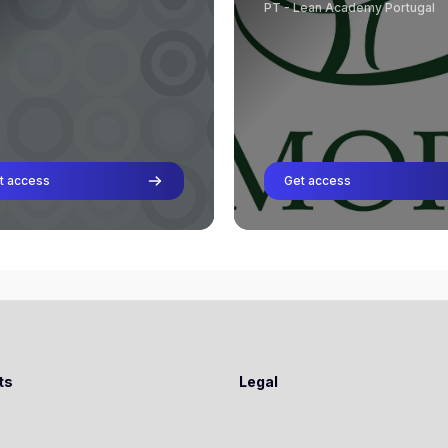
Profesor
PT - Lean Academy Portugal
Luis Angeja
Jose Correia
Profesor
Profesor
Jose Correia
Oriol Cuatrecasas
Profesor
Profesor
Oriol Cuatrecasas
Bruno Inácio
Profesor
Profesor
Bruno Inácio
t access
Get access
Profesor
ts
Legal