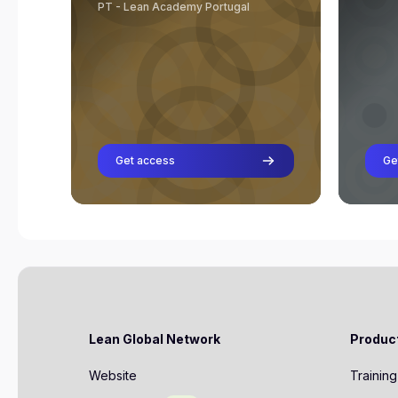
Profesor
PT - Lean Academy Portugal
Bruno Inácio
Profesor
Get access
Ge
Lean Global Network
Produc
Website
Training