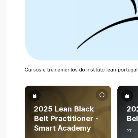
Cursos e treinamentos do instituto lean portugal
Archivos del resumen del curso 2025 Lean Black
Archivos
Nombre del curso
No
Archivos del resumen del curso
2025 Lean Black
Arch
20
Severino Abad
Belt Practitioner -
Bel
Profesor
Smart Academy
PT - 
Oriol Cuatrecasas