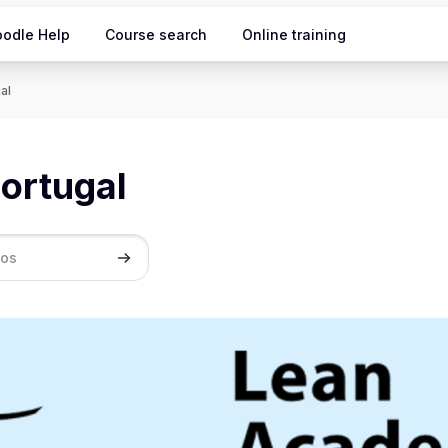
odle Help
Course search
Online training
al
ortugal
Buscar cursos