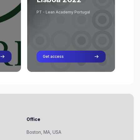
Profesor
Jose Correia
PT - Lean Academy Portugal
Profesor
Oriol Cuatrecasas
Profesor
Bruno Inácio
Profesor
Get access
Office
Boston, MA, USA