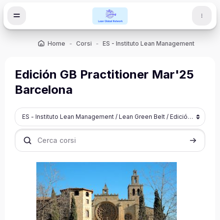
Vai al contenuto principale
Home
Corsi
ES - Instituto Lean Management
Lean
Edición GB Practitioner Mar'25
Barcelona
Categorie di corso
Cerca corsi
Cerca cor