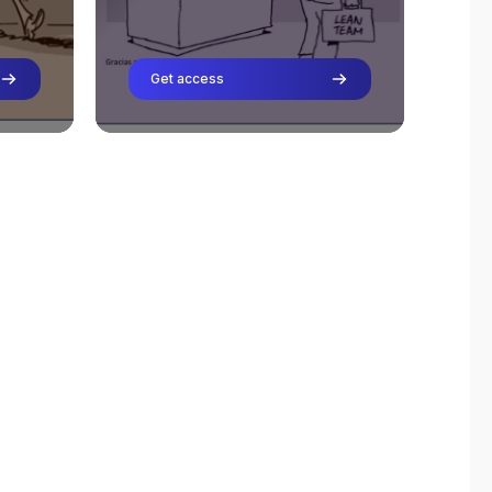
demás.
Get access
Severino Abad
Teacher