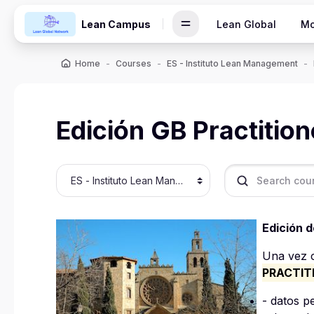
Skip to main content
Lean Campus
Lean Global
Mo
Home
Courses
ES - Instituto Lean Management
Edición GB Practitio
Course categories
Search courses
Edición d
Una vez c
PRACTIT
- datos p