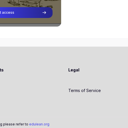
máticos.
t access
Julián Moya Valladares
Teacher
ts
Legal
Terms of Service
g please refer to
edulean.org