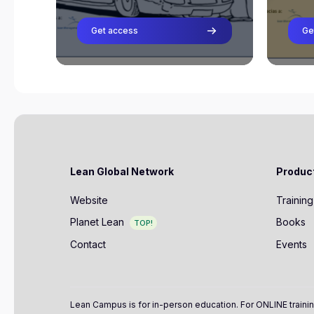
auto
Get access
Oriol Cuatrecasas
Ge
Teacher
Lean Global Network
Produc
Website
Training
Planet Lean
Books
TOP!
Contact
Events
Lean Campus is for in-person education. For ONLINE trainin