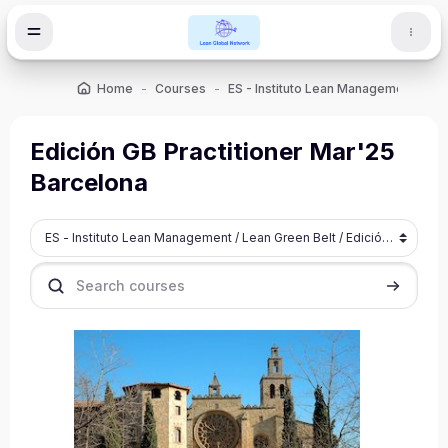
Skip to main content
Home
Courses
ES - Instituto Lean Management
L
Edición GB Practitioner Mar'25
Barcelona
Course categories
Search courses
Search c