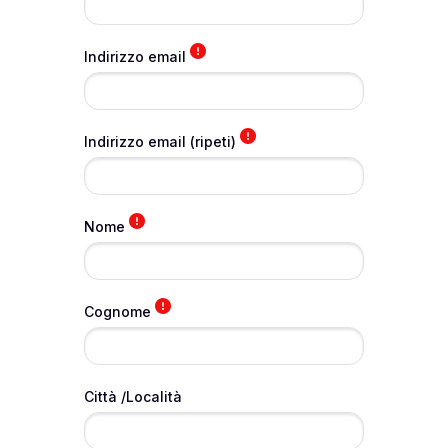
Indirizzo email
Indirizzo email (ripeti)
Vai al contenuto principale
Nome
Cognome
Città /Località