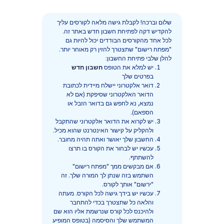
שלום וברכה! לקבלת גישה מלאה לקורסים עליך
להקדיש דקה לפתיחת חשבון חדש באתר זה.
לכל אחד מהקורסים הבודדים יכול להיות גם
ילוג לתוכן הראשי
"מפתח רישום" שתצטרך להזין רק מאוחר יותר.
להלן שלבי פתיחת החשבון:
יש למלא את הטופס
חשבון חדש
בפרטים שלך
דואר אלקטרוני יישלח מיידית לכתובת
הדואר האלקטרוני שסיפקת (אם לא
נמצא, נא לחפש גם בדואר הזבל או
הספאם).
יש לקרוא את הדואר אלקטרוני שהתקבל
ולהקליק על קישור האינטרנט שהוא מכיל.
החשבון שלך יאושר ואתה תהיה מחובר.
עכשיו יש לבחור את הקורס בו תרצו
להשתתף.
אם מבקשים ממך "מפתח רישום"
השתמש בזה שנתן לך המורה שלך. זה
"ירשום" אותך לקורס.
עכשיו יש בידך גישה לכל הקורס. מעתה
והלאה כל שתצטרך בכדי להתחבר
ולהיכנס לכל קורס שנרשמת אליו הוא שם
המשתמש שלך והסיסמה (בטופס המופיע