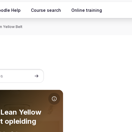
odle Help
Course search
Online training
n Yellow Belt
Cerca cursos
el curs De Lean Yellow Belt opleiding
m del curs
ge del curs
 Lean Yellow
t opleiding