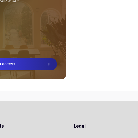
ellow Belt
t access
ts
Legal