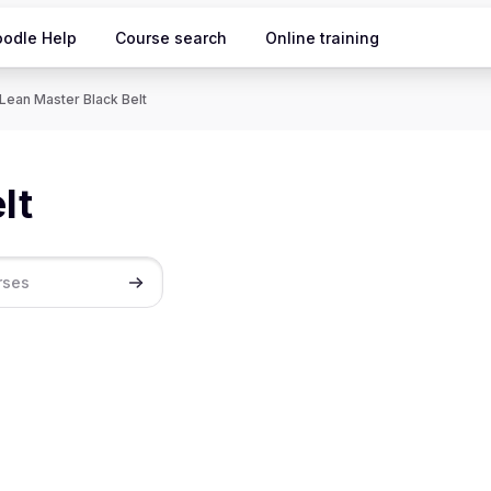
odle Help
Course search
Online training
Lean Master Black Belt
lt
Search courses