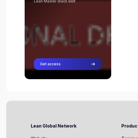
Lean Master Black Belt
programma hebt gevolgd en je
denkt klaar te zijn voor
certificering, neem dan contact
op met je trainer.
Lars Aernoudts
Teacher
Rene Aernoudts
Teacher
Get access
Riegholt Hilbrands
Teacher
cindy van schaick
Teacher
Lean Global Network
Produc