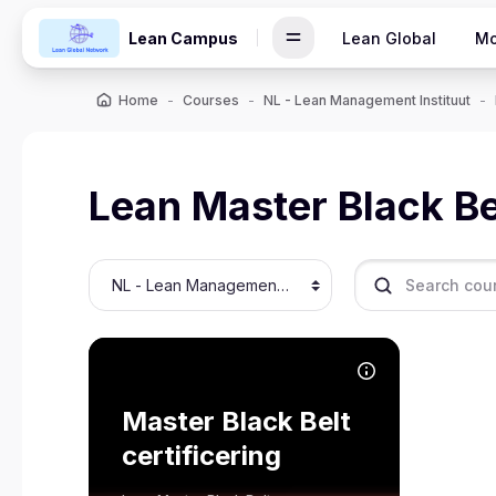
Skip to main content
Lean Campus
Lean Global
Mo
Home
Courses
NL - Lean Management Instituut
Lean Master Black Be
Course categories
Search courses
Course image Master Black Belt certificering
Course name
Course image
Dit is de theorietoets voor het
Master Black Belt
Lean Professional
certificering
Development Programme
(Master Black Belt). Als je dit