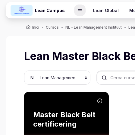
Vés al contingut principal
Lean Campus
Lean Global
Mo
Inici
Cursos
NL - Lean Management Instituut
Lea
Lean Master Black Be
Categories de cursos
Cerca cursos
Imatge del curs Master Black Belt certificering
Nom del curs
Imatge del curs
Dit is de theorietoets voor het
Master Black Belt
Lean Professional
certificering
Development Programme
(Master Black Belt). Als je dit