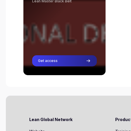
Lean Master Black Belt
programma hebt gevolgd en je
denkt klaar te zijn voor
certificering, neem dan contact
op met je trainer.
Lars Aernoudts
Professor
Rene Aernoudts
Professor
Get access
Riegholt Hilbrands
Professor
cindy van schaick
Professor
Lean Global Network
Produc