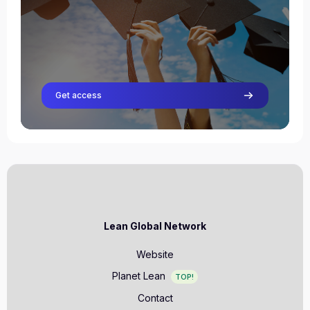
Profesor
Riegholt Hilbrands
Profesor
Rob van Gorkom
Profesor
Richard van Ooijen
Get access
Profesor
cindy van schaick
Profesor
Stéfan Visser
Profesor
Lean Global Network
Website
Planet Lean
TOP!
Contact