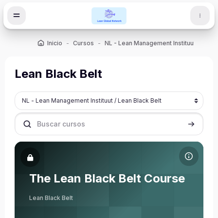
Ir ao contido principal
Inicio
Cursos
NL - Lean Management Instituut
Lean
Lean Black Belt
Categorías de cursos
Buscar cursos
Buscar cu
Imaxe do curso The Lean Black Belt Course
Nome do curso
Imaxe do curso
The Lean Black Belt Course
Rene Aernoudts
Lean Black Belt
Profesor
Rob van Gorkom