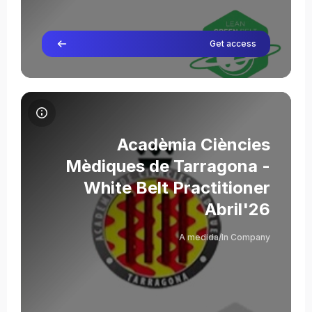
Get access
תמונת הקורס Acadèmia Ciències Mèdiques de Tarragona - White Belt Practitioner Abril'26
שם הקורס
תמונת הקורס
Acadèmia Ciències
Mèdiques de Tarragona -
White Belt Practitioner
Abril'26
Elsa Vidal
מורה
A medida/In Company