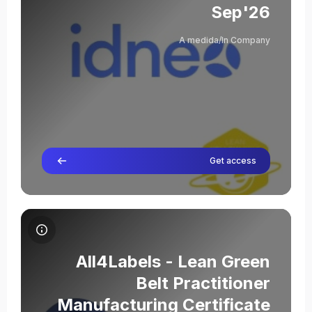
Sep'26
Severino Abad
A medida/In Company
מורה
Get access
תמונת הקורס All4Labels - Lean Green Belt Practitioner Manufacturing Certificate Jun'26
שם הקורס
תמונת הקורס
All4Labels - Lean Green
Belt Practitioner
Manufacturing Certificate