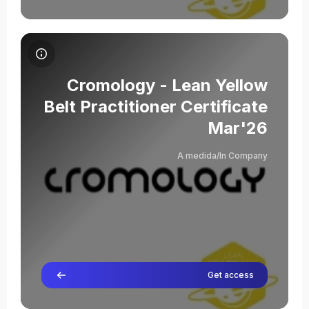
תמונת הקורס Cromology - Lean Yellow Belt Practitioner Certificate Mar'26
שם הקורס
תמונת הקורס
Cromology - Lean Yellow
Belt Practitioner Certificate
Mar'26
Severino Abad
A medida/In Company
מורה
Get access