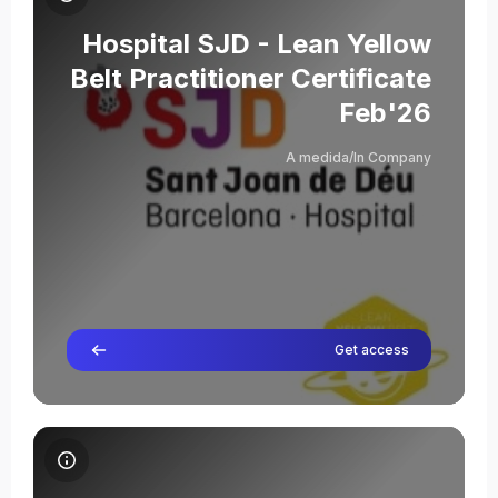
שם הקורס
תמונת הקורס
Hospital SJD - Lean Yellow
Belt Practitioner Certificate
Feb'26
Olga Batlle Junqué
A medida/In Company
מורה
Get access
תמונת הקורס Tecma - Lean Green Belt Practitioner Manufacturing Ene'26