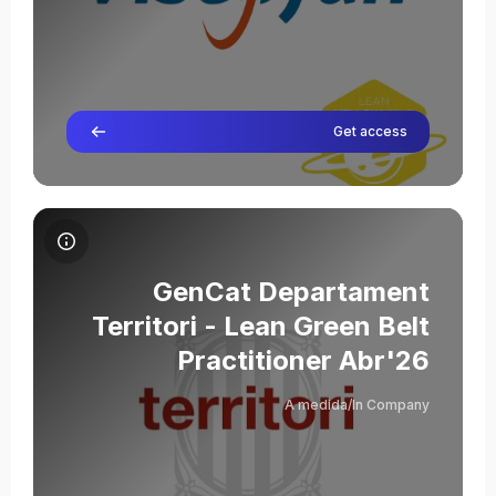
Get access
תמונת הקורס GenCat Departament Territori - Lean Green Belt Practitioner Abr'26
שם הקורס
תמונת הקורס
GenCat Departament
Territori - Lean Green Belt
Practitioner Abr'26
A medida/In Company