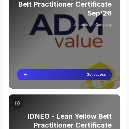
Belt Practitioner Certificate
Sep'26
A medida/In Company
Get access
תמונת הקורס IDNEO - Lean Yellow Belt Practitioner Certificate Sep'26
שם הקורס
תמונת הקורס
IDNEO - Lean Yellow Belt
Practitioner Certificate