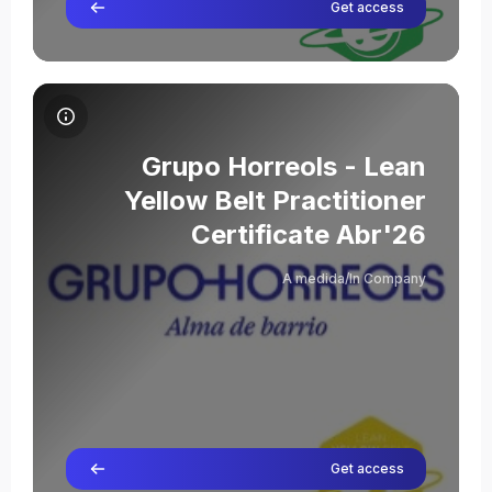
Get access
תמונת הקורס Grupo Horreols - Lean Yellow Belt Practitioner Certificate Abr'26
שם הקורס
תמונת הקורס
Grupo Horreols - Lean
Yellow Belt Practitioner
Certificate Abr'26
Sofía Cagide
A medida/In Company
מורה
Get access