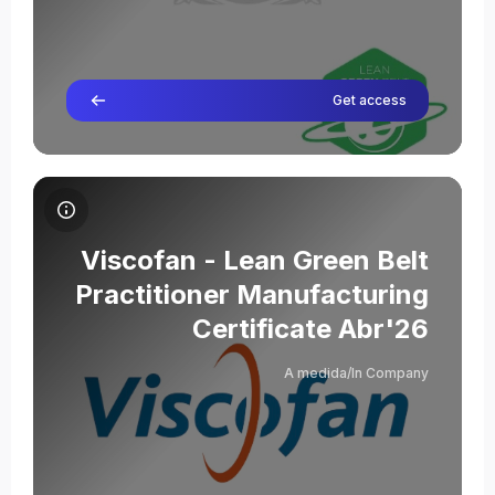
Get access
תמונת הקורס Viscofan - Lean Green Belt Practitioner Manufacturing Certificate Abr'26
שם הקורס
תמונת הקורס
Viscofan - Lean Green Belt
Practitioner Manufacturing
Certificate Abr'26
Severino Abad
A medida/In Company
מורה
Julián Moya Valladares
מורה