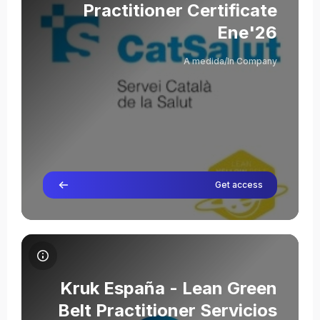
Practitioner Certificate
Ene'26
Oriol Cuatrecasas
A medida/In Company
מורה
Elsa Vidal
מורה
Get access
תמונת הקורס Kruk España - Lean Green Belt Practitioner Servicios Ene'26
שם הקורס
תמונת הקורס
Kruk España - Lean Green
Belt Practitioner Servicios