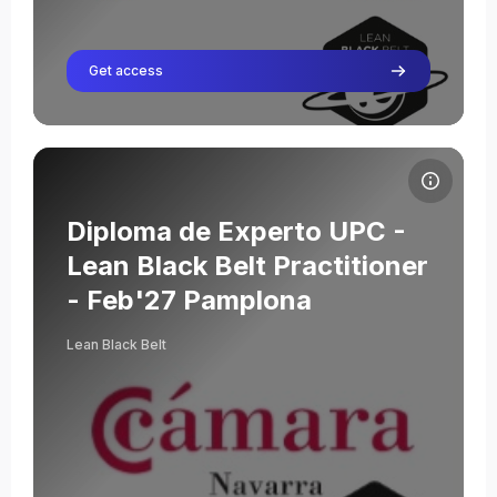
Get access
Cursusafbeelding Diploma de Experto UPC - Lean Black Belt Pr
Cursusnaam
Cursusafbeelding
Diploma de Experto UPC -
Lean Black Belt Practitioner
- Feb'27 Pamplona
Severino Abad
Lean Black Belt
Leraar
Oriol Cuatrecasas
Leraar
Julián Moya Valladares
Leraar