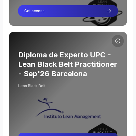
Get access
Cursusafbeelding Diploma de Experto UPC - Lean Black Belt Pr
Cursusnaam
Cursusafbeelding
Diploma de Experto UPC -
Lean Black Belt Practitioner
- Sep'26 Barcelona
Severino Abad
Lean Black Belt
Leraar
Sofía Cagide
Leraar
Oriol Cuatrecasas
Leraar
Lluís Cuatrecasas Arbós