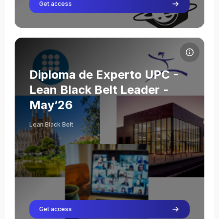
Leraar
Get access
LAlis Fontcuberta
Leraar
Cristina Fontcuberta Adalid
Cursusafbeelding Diploma de Experto UPC - Lean Black Belt L
Leraar
Julián Moya Valladares
Cursusnaam
Cursusafbeelding
Diploma de Experto UPC -
Leraar
Lean Black Belt Leader -
May’26
Severino Abad
Lean Black Belt
Leraar
Oriol Cuatrecasas
Leraar
Nestor Gavilan
Leraar
anna voltes sabaté
Leraar
Get access