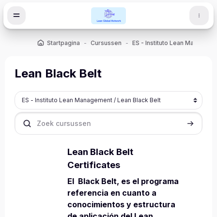
Ga naar hoofdinhoud
Startpagina
Cursussen
ES - Instituto Lean Manageme
Lean Black Belt
Cursuscategorieën
Zoek cursussen
Zoek cur
Lean Black Belt
Certificates
El Black Belt, es el programa
referencia en cuanto a
conocimientos y estructura
de aplicación del Lean