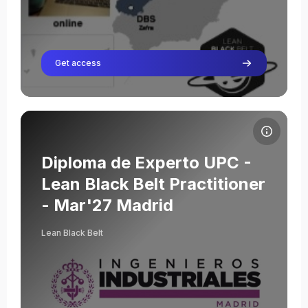
Get access
Cursusafbeelding Diploma de Experto UPC - Lean Black Belt Pra
Cursusnaam
Cursusafbeelding
Diploma de Experto UPC -
Lean Black Belt Practitioner
- Mar'27 Madrid
Lean Black Belt