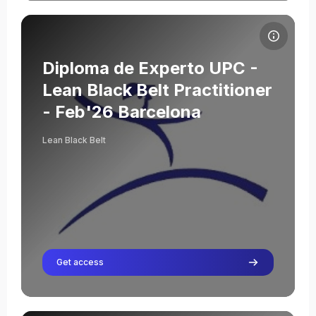
Cursusafbeelding Diploma de Experto UPC - Lean Black Belt Pra
Cursusnaam
Cursusafbeelding
Diploma de Experto UPC -
Lean Black Belt Practitioner
- Feb'26 Barcelona
Severino Abad
Lean Black Belt
Leraar
Sofía Cagide
Leraar
Oriol Cuatrecasas
Leraar
Lluís Cuatrecasas Arbós
Leraar
Get access
Cristina Fontcuberta Adalid
Leraar
Julián Moya Valladares