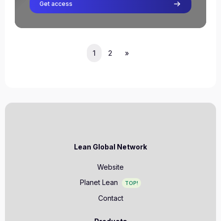
Get access
Sofía Cagide
Leraar
(current)
Volgende pagina
1
2
»
Lean Global Network
Website
Planet Lean
TOP!
Contact