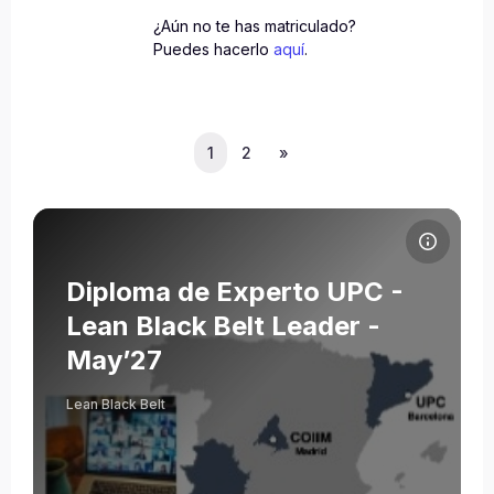
¿Aún no te has matriculado?
Puedes hacerlo
aquí
.
(current)
Volgende pagina
1
2
»
Cursusafbeelding Diploma de Experto UPC - Lean Black Belt L
Cursusnaam
Cursusafbeelding
Diploma de Experto UPC -
Lean Black Belt Leader -
May’27
Lean Black Belt